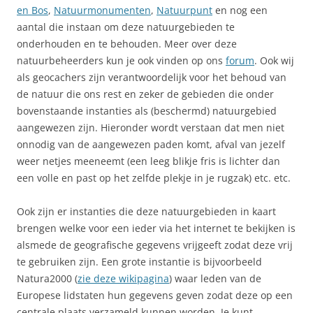
en Bos
,
Natuurmonumenten
,
Natuurpunt
en nog een
aantal die instaan om deze natuurgebieden te
onderhouden en te behouden. Meer over deze
natuurbeheerders kun je ook vinden op ons
forum
. Ook wij
als geocachers zijn verantwoordelijk voor het behoud van
de natuur die ons rest en zeker de gebieden die onder
bovenstaande instanties als (beschermd) natuurgebied
aangewezen zijn. Hieronder wordt verstaan dat men niet
onnodig van de aangewezen paden komt, afval van jezelf
weer netjes meeneemt (een leeg blikje fris is lichter dan
een volle en past op het zelfde plekje in je rugzak) etc. etc.
Ook zijn er instanties die deze natuurgebieden in kaart
brengen welke voor een ieder via het internet te bekijken is
alsmede de geografische gegevens vrijgeeft zodat deze vrij
te gebruiken zijn. Een grote instantie is bijvoorbeeld
Natura2000 (
zie deze wikipagina
) waar leden van de
Europese lidstaten hun gegevens geven zodat deze op een
centrale plaats verzameld kunnen worden. Je kunt