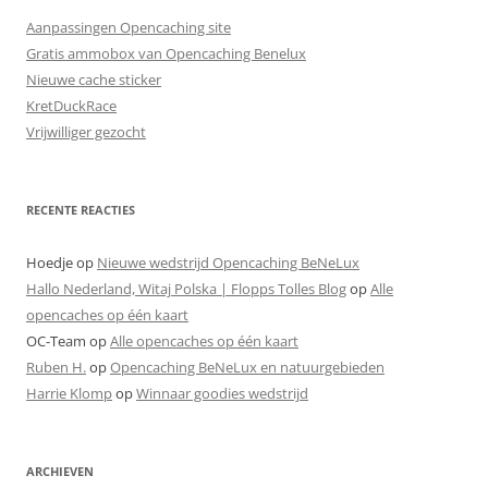
Aanpassingen Opencaching site
Gratis ammobox van Opencaching Benelux
Nieuwe cache sticker
KretDuckRace
Vrijwilliger gezocht
RECENTE REACTIES
Hoedje
op
Nieuwe wedstrijd Opencaching BeNeLux
Hallo Nederland, Witaj Polska | Flopps Tolles Blog
op
Alle
opencaches op één kaart
OC-Team
op
Alle opencaches op één kaart
Ruben H.
op
Opencaching BeNeLux en natuurgebieden
Harrie Klomp
op
Winnaar goodies wedstrijd
ARCHIEVEN