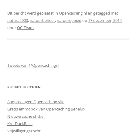
Dit bericht werd geplaatst in
Opencaching.nl
en getagged met
natura2000
,
natuurbeheer
,
natuurgebied
op
17 december, 2014
door
OC-Team
.
Tweets van @Opencachingnl
RECENTE BERICHTEN
Aanpassingen Opencaching site
Gratis ammobox van Opencaching Benelux
Nieuwe cache sticker
KretDuckRace
Vrijwilliger gezocht