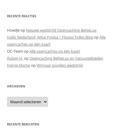
RECENTE REACTIES
Hoedje
op
Nieuwe wedstrijd Opencaching BeNeLux
Hallo Nederland, Witaj Polska | Flopps Tolles Blog
op
Alle
opencaches op één kaart
OC-Team
op
Alle opencaches op één kaart
Ruben H.
op
Opencaching BeNeLux en natuurgebieden
Harrie Klomp
op
Winnaar goodies wedstrijd
ARCHIEVEN
Archieven
RECENTE BERICHTEN