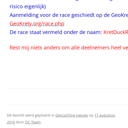
risico eigenlijk)
Aanmelding voor de race geschiedt op de GeoKret
GeoKrety.org/race.php
De race staat vermeld onder de naam:
KretDuckR
Rest mij niets anders om alle deelnemers heel v
Dit bericht werd geplaatst in
Geocaching nieuws
op
17 augustus,
2016
door
OC-Team
.