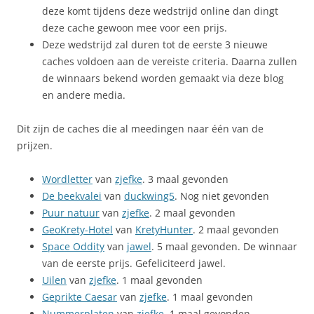
deze komt tijdens deze wedstrijd online dan dingt
deze cache gewoon mee voor een prijs.
Deze wedstrijd zal duren tot de eerste 3 nieuwe
caches voldoen aan de vereiste criteria. Daarna zullen
de winnaars bekend worden gemaakt via deze blog
en andere media.
Dit zijn de caches die al meedingen naar één van de
prijzen.
Wordletter
van
zjefke
. 3 maal gevonden
De beekvalei
van
duckwing5
. Nog niet gevonden
Puur natuur
van
zjefke
. 2 maal gevonden
GeoKrety-Hotel
van
KretyHunter
. 2 maal gevonden
Space Oddity
van
jawel
. 5 maal gevonden. De winnaar
van de eerste prijs. Gefeliciteerd jawel.
Uilen
van
zjefke
. 1 maal gevonden
Geprikte Caesar
van
zjefke
. 1 maal gevonden
Nummerplaten
van
zjefke
. 1 maal gevonden