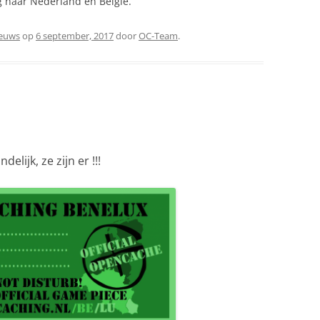
g naar Nederland en België.
ieuws
op
6 september, 2017
door
OC-Team
.
Eindelijk, ze zijn er !!!