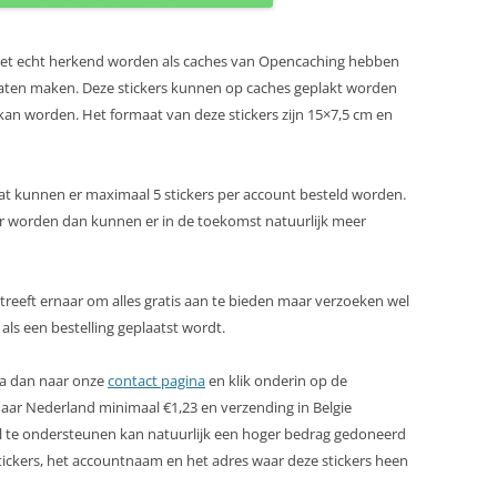
et echt herkend worden als caches van Opencaching hebben
s laten maken. Deze stickers kunnen op caches geplakt worden
kan worden. Het formaat van deze stickers zijn 15×7,5 cm en
aat kunnen er maximaal 5 stickers per account besteld worden.
ter worden dan kunnen er in de toekomst natuurlijk meer
treeft ernaar om alles gratis aan te bieden maar verzoeken wel
ls een bestelling geplaatst wordt.
 Ga dan naar onze
contact pagina
en klik onderin op de
ar Nederland minimaal €1,23 en verzending in Belgie
l te ondersteunen kan natuurlijk een hoger bedrag gedoneerd
stickers, het accountnaam en het adres waar deze stickers heen