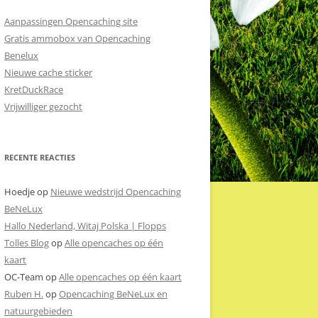
Aanpassingen Opencaching site
Gratis ammobox van Opencaching
Benelux
Nieuwe cache sticker
KretDuckRace
Vrijwilliger gezocht
RECENTE REACTIES
Hoedje
op
Nieuwe wedstrijd Opencaching
BeNeLux
Hallo Nederland, Witaj Polska | Flopps
Tolles Blog
op
Alle opencaches op één
kaart
OC-Team
op
Alle opencaches op één kaart
Ruben H.
op
Opencaching BeNeLux en
natuurgebieden