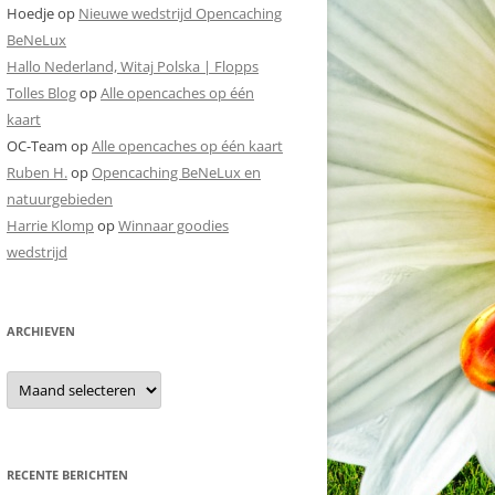
Hoedje
op
Nieuwe wedstrijd Opencaching
BeNeLux
Hallo Nederland, Witaj Polska | Flopps
Tolles Blog
op
Alle opencaches op één
kaart
OC-Team
op
Alle opencaches op één kaart
Ruben H.
op
Opencaching BeNeLux en
natuurgebieden
Harrie Klomp
op
Winnaar goodies
wedstrijd
ARCHIEVEN
Archieven
RECENTE BERICHTEN