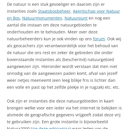
De natuur is een stuk gevoeliger en daarom zijn er
instanties zoals
Staatsbosbeheer
,
Agentschap voor Natuur
en Bos
,
Natuurmonumenten
,
Natuurpunt
en nog een
aantal die instaan om deze natuurgebieden te
onderhouden en te behouden. Meer over deze
natuurbeheerders kun je ook vinden op ons
forum
. Ook wij
als geocachers zijn verantwoordelijk voor het behoud van
de natuur die ons rest en zeker de gebieden die onder
bovenstaande instanties als (beschermd) natuurgebied
aangewezen zijn. Hieronder wordt verstaan dat men niet
onnodig van de aangewezen paden komt, afval van jezelf
weer netjes meeneemt (een leeg blikje fris is lichter dan
een volle en past op het zelfde plekje in je rugzak) etc. etc.
Ook zijn er instanties die deze natuurgebieden in kaart
brengen welke voor een ieder via het internet te bekijken is
alsmede de geografische gegevens vrijgeeft zodat deze vrij
te gebruiken zijn. Een grote instantie is bijvoorbeeld
Natura2000 (
zie deze wikipagina
) waar leden van de