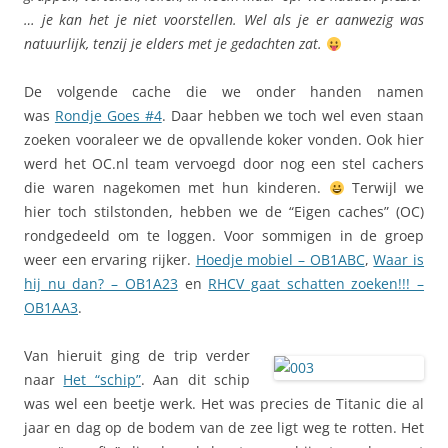
… je kan het je niet voorstellen. Wel als je er aanwezig was
natuurlijk, tenzij je elders met je gedachten zat.
De volgende cache die we onder handen namen
was
Rondje Goes #4
. Daar hebben we toch wel even staan
zoeken vooraleer we de opvallende koker vonden. Ook hier
werd het OC.nl team vervoegd door nog een stel cachers
die waren nagekomen met hun kinderen.
Terwijl we
hier toch stilstonden, hebben we de “Eigen caches” (OC)
rondgedeeld om te loggen. Voor sommigen in de groep
weer een ervaring rijker.
Hoedje mobiel – OB1ABC
,
Waar is
hij nu dan? – OB1A23
en
RHCV gaat schatten zoeken!!! –
OB1AA3
.
Van hieruit ging de trip verder
naar
Het “schip”
. Aan dit schip
was wel een beetje werk. Het was precies de Titanic die al
jaar en dag op de bodem van de zee ligt weg te rotten. Het