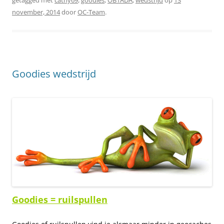
getagged met
cathy69
,
goodies
,
OB1ADA
,
wedstrijd
op
13
november, 2014
door
OC-Team
.
Goodies wedstrijd
Goodies = ruilspullen