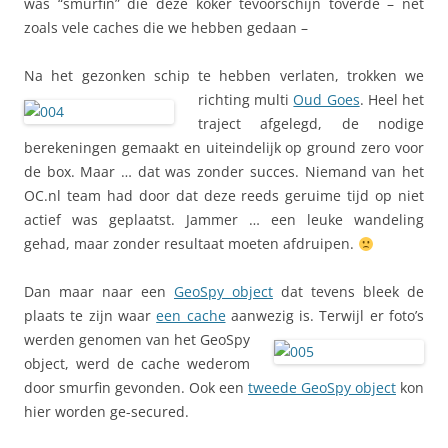
was “smurfin” die deze koker tevoorschijn toverde – net
zoals vele caches die we hebben gedaan –
Na het gezonken schip te hebben verlaten, trokken we
richting
multi
Oud Goes
. Heel het
traject afgelegd, de nodige
berekeningen gemaakt en uiteindelijk op ground zero voor
de box. Maar … dat was zonder succes. Niemand van het
OC.nl team had door dat deze reeds geruime tijd op niet
actief was geplaatst. Jammer … een leuke wandeling
gehad, maar zonder resultaat moeten afdruipen.
Dan maar naar een
GeoSpy object
dat tevens bleek de
plaats te zijn waar
een cache
aanwezig is. Terwijl er foto’s
werden genomen van
het GeoSpy
object, werd de cache wederom
door smurfin gevonden. Ook een
tweede GeoSpy object
kon
hier worden ge-secured.