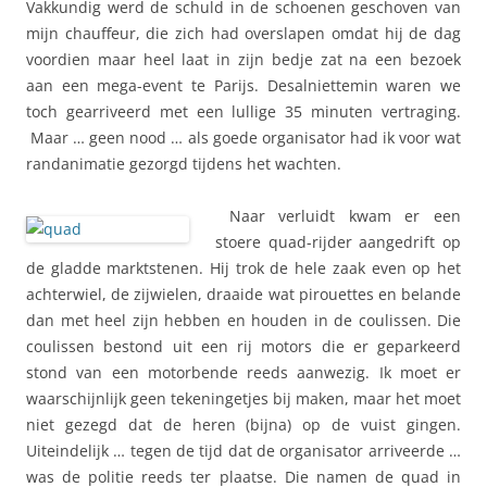
Vakkundig werd de schuld in de schoenen geschoven van
mijn chauffeur, die zich had overslapen omdat hij de dag
voordien maar heel laat in zijn bedje zat na een bezoek
aan een mega-event te Parijs. Desalniettemin waren we
toch gearriveerd met een lullige 35 minuten vertraging.
Maar … geen nood … als goede organisator had ik voor wat
randanimatie gezorgd tijdens het wachten.
Naar verluidt kwam er een
stoere quad-rijder aangedrift op
de gladde marktstenen. Hij trok de hele zaak even op het
achterwiel, de zijwielen, draaide wat pirouettes en belande
dan met heel zijn hebben en houden in de coulissen. Die
coulissen bestond uit een rij motors die er geparkeerd
stond van een motorbende reeds aanwezig. Ik moet er
waarschijnlijk geen tekeningetjes bij maken, maar het moet
niet gezegd dat de heren (bijna) op de vuist gingen.
Uiteindelijk … tegen de tijd dat de organisator arriveerde …
was de politie reeds ter plaatse. Die namen de quad in