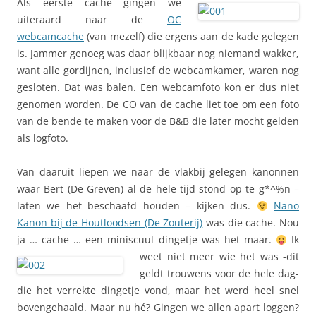
Als eerste cache gingen we
uiteraard naar de
OC
webcamcache
(van mezelf) die ergens aan de kade gelegen
is. Jammer genoeg was daar blijkbaar nog niemand wakker,
want alle gordijnen, inclusief de webcamkamer, waren nog
gesloten. Dat was balen. Een webcamfoto kon er dus niet
genomen worden. De CO van de cache liet toe om een foto
van de bende te maken voor de B&B die later mocht gelden
als logfoto.
Van daaruit liepen we naar de vlakbij gelegen kanonnen
waar Bert (De Greven) al de hele tijd stond op te g*^%n –
laten we het beschaafd houden – kijken dus.
Nano
Kanon bij de Houtloodsen (De Zouterij)
was die cache. Nou
ja … cache … een miniscuul dingetje
was het maar.
Ik
weet niet meer wie het was -dit
geldt trouwens voor de hele dag-
die het verrekte dingetje vond, maar het werd heel snel
bovengehaald. Maar nu hé? Gingen we allen apart loggen?