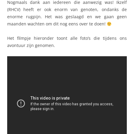
Nogmaals dank aan iedereen die aanwezig was! Ikzelf
(RHCV) heeft er ook enorm van genoten, ondanks de
enorme rugpijn. Het was geslaagd en we gaan geen
maanden wachten om dit nog eens over te doen!
Het filmpje hieronder toont alle foto’s die tijdens ons
avontuur zijn genomen.