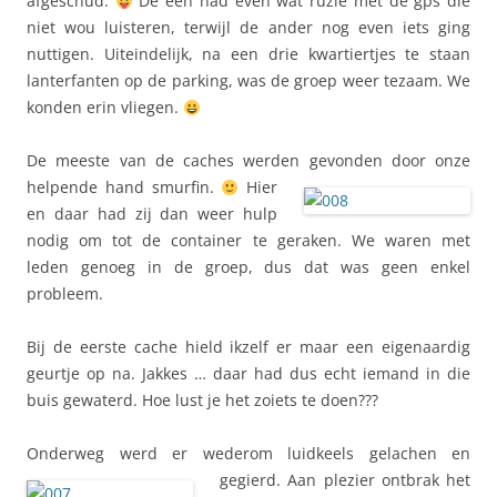
afgeschud.
De een had even wat ruzie met de gps die
niet wou luisteren, terwijl de ander nog even iets ging
nuttigen. Uiteindelijk, na een drie kwartiertjes te staan
lanterfanten op de parking, was de groep weer tezaam. We
konden erin vliegen.
De meeste van de caches werden gevonden door onze
helpende hand
smurfin.
Hier
en daar had zij dan weer hulp
nodig om tot de container te geraken. We waren met
leden genoeg in de groep, dus dat was geen enkel
probleem.
Bij de eerste cache hield ikzelf er maar een eigenaardig
geurtje op na. Jakkes … daar had dus echt iemand in die
buis gewaterd. Hoe lust je het zoiets te doen???
Onderweg werd er wederom luidkeels gelachen en
gegierd. Aan
plezier ontbrak het