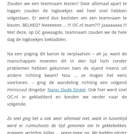
Zouden we een teamnaam kiezen? Door allemaal apart te
loggen zouden de logboekjes wel heel snel hebben
volgestaan. Er werd dus besloten om een teamnaam te
kiezen. BELNED? Neeeeeee … !!! OC.nl team??? Jaaaaaaaa !!!
Met deze, op GC gewaagde, teamnaam zouden we de hele
dag de logboekjes bekladden.
Na een poging dit kanon te verplaatsen – ah ja, want de
manschappen moesten dit in den tijd toch zonder
problemen hebben gekunnen toen de vijand ineens uit
andere richting kwam? Nou … ze mogen het eens
voortonen. – ging de wandeling richting een volgend
miniscuul dingetje:
Nano: Oude Singel
. Ook hier werd snel
OC.nl in gekladderd en konden we verder naar de
volgende.
Zo snel ging het u ook weer allemaal niet, want in tussentijd
werd er ruimschoots de tijd genomen om te gekkebekken,
grappen, vertellen, lollen, … noem maar op. We hadden plezier