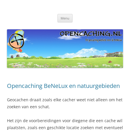
Ga
naar
Blog Opencaching Benelux
de
Dé geocaching website van de BeNeLux!
inhoud
Menu
Opencaching BeNeLux en natuurgebieden
Geocachen draait zoals elke cacher weet niet alleen om het
zoeken van een schat.
Het zijn de voorbereidingen voor diegene die een cache wil
plaatsten, zoals een geschikte locatie zoeken met eventueel