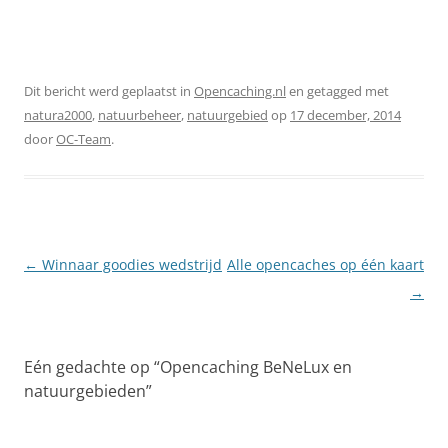
Dit bericht werd geplaatst in
Opencaching.nl
en getagged met
natura2000
,
natuurbeheer
,
natuurgebied
op
17 december, 2014
door
OC-Team
.
Berichtnavigatie
←
Winnaar goodies wedstrijd
Alle opencaches op één kaart
→
Eén gedachte op “
Opencaching BeNeLux en
natuurgebieden
”