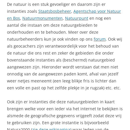
De natuur is een stuk gevoeliger en daarom zijn er
instanties zoals
Staatsbosbeheer
,
Agentschap voor Natuur
en Bos
,
Natuurmonumenten
,
Natuurpunt
en nog een
aantal die instaan om deze natuurgebieden te
onderhouden en te behouden. Meer over deze
natuurbeheerders kun je ook vinden op ons
forum
. Ook wij
als geocachers zijn verantwoordelijk voor het behoud van
de natuur die ons rest en zeker de gebieden die onder
bovenstaande instanties als (beschermd) natuurgebied
aangewezen zijn. Hieronder wordt verstaan dat men niet
onnodig van de aangewezen paden komt, afval van jezelf
weer netjes meeneemt (een leeg blikje fris is lichter dan
een volle en past op het zelfde plekje in je rugzak) etc. etc.
Ook zijn er instanties die deze natuurgebieden in kaart
brengen welke voor een ieder via het internet te bekijken is
alsmede de geografische gegevens vrijgeeft zodat deze vrij
te gebruiken zijn. Een grote instantie is bijvoorbeeld
Natura2000 (
zie deze wikipagina
) waar leden van de