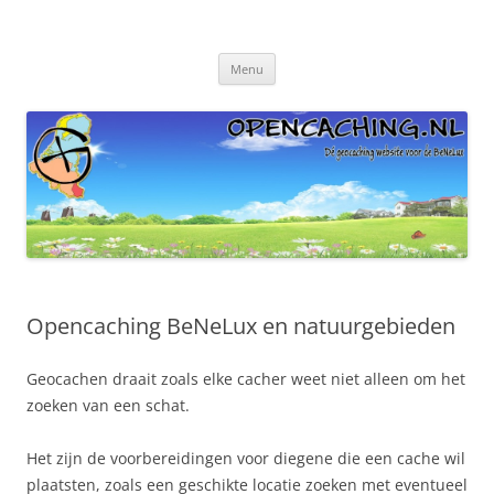
Ga
naar
Blog Opencaching Benelux
de
Dé geocaching website van de BeNeLux!
inhoud
Menu
Opencaching BeNeLux en natuurgebieden
Geocachen draait zoals elke cacher weet niet alleen om het
zoeken van een schat.
Het zijn de voorbereidingen voor diegene die een cache wil
plaatsten, zoals een geschikte locatie zoeken met eventueel