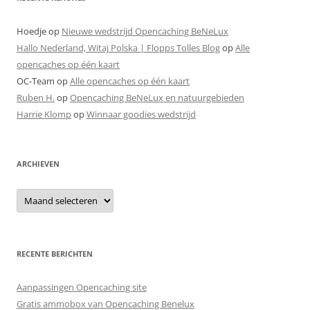
Hoedje
op
Nieuwe wedstrijd Opencaching BeNeLux
Hallo Nederland, Witaj Polska | Flopps Tolles Blog
op
Alle
opencaches op één kaart
OC-Team
op
Alle opencaches op één kaart
Ruben H.
op
Opencaching BeNeLux en natuurgebieden
Harrie Klomp
op
Winnaar goodies wedstrijd
ARCHIEVEN
Archieven
RECENTE BERICHTEN
Aanpassingen Opencaching site
Gratis ammobox van Opencaching Benelux