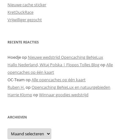
Nieuwe cache sticker
KretDuckRace
Vrijwilliger gezocht
RECENTE REACTIES
Hoedje
op
Nieuwe wedstrijd Opencaching BeNeLux
Hallo Nederland, Witaj Polska | Flopps Tolles Blog
op
Alle
opencaches op één kaart
OC-Team
op
Alle opencaches op één kaart
Ruben H.
op
Opencaching BeNeLux en natuurgebieden
Harrie Klomp
op
Winnaar goodies wedstrijd
ARCHIEVEN
Archieven